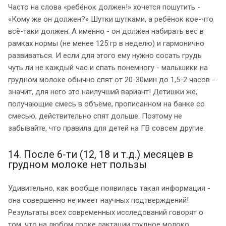
Часто на слова «ребёнок должен!» хочется пошутить -
«Кому же он должен?» Шутки шутками, а ребёнок кое-что
всё-таки должен. А именно - он должен набирать вес в
рамках нормы (не менее 125 гр в неделю) и гармонично
развиваться. И если для этого ему нужно сосать грудь
чуть ли не каждый час и спать понемногу - малышики на
грудном молоке обычно спят от 20-30мин до 1,5-2 часов -
значит, для него это наилучший вариант! Детишки же,
получающие смесь в объёме, прописанном на банке со
смесью, действительно спят дольше. Поэтому не
забывайте, что правила для детей на ГВ совсем другие.
14. После 6-ти (12, 18 и т.д.) месяцев в
грудном молоке нет пользы
Удивительно, как вообще появилась такая информация -
она совершенно не имеет научных подтверждений!
Результаты всех современных исследований говорят о
том, что на любом сроке лактации грудное молоко