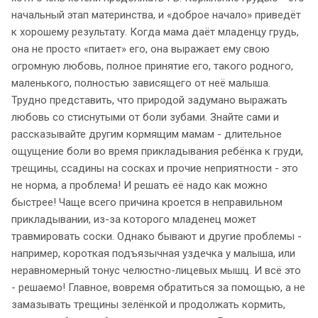
начальный этап материнства, и «доброе начало» приведёт
к хорошему результату. Когда мама даёт младенцу грудь,
она не просто «питает» его, она выражает ему свою
огромную любовь, полное принятие его, такого родного,
маленького, полностью зависящего от неё малыша.
Трудно представить, что природой задумано выражать
любовь со стиснутыми от боли зубами. Знайте сами и
рассказывайте другим кормящим мамам - длительное
ощущение боли во время прикладывания ребёнка к груди,
трещины, ссадины на сосках и прочие неприятности - это
не норма, а проблема! И решать её надо как можно
быстрее! Чаще всего причина кроется в неправильном
прикладывании, из-за которого младенец может
травмировать соски. Однако бывают и другие проблемы -
например, короткая подъязычная уздечка у малыша, или
неравномерный тонус челюстно-лицевых мышц. И всё это
- решаемо! Главное, вовремя обратиться за помощью, а не
замазывать трещины зелёнкой и продолжать кормить,