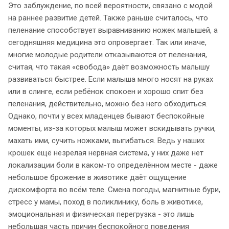
Это заблуждение, по всей вероятности, связано с модой
на раннее развитие детей. Также раньше считалось, что
пеленание способствует выравниванию ножек малышей, а
сегодняшняя медицина это опровергает. Так или иначе,
многие молодые родители отказываются от пеленания,
считая, что такая «свобода» даёт возможность малышу
развиваться быстрее. Если малыша много носят на руках
или в слинге, если ребёнок спокоен и хорошо спит без
пеленания, действительно, можно без него обходиться.
Однако, почти у всех младенцев бывают беспокойные
моменты, из-за которых малыш может вскидывать ручки,
махать ими, сучить ножками, выгибаться. Ведь у наших
крошек ещё незрелая нервная система, у них даже нет
локализации боли в каком-то определённом месте - даже
небольшое брожение в животике даёт ощущение
дискомфорта во всём теле. Смена погоды, магнитные бури,
стресс у мамы, поход в поликлинику, боль в животике,
эмоциональная и физическая перегрузка - это лишь
небольшая часть причин беспокойного поведения