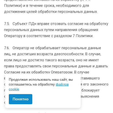
Политики) и в течение срока, необходимого для
достижения целей обработки персональных данных.
7.5. Субъект ПДн вправе отозвать согласие на обработку
персональных данных путем направления обращения
Оператору в соответствие с разделом 7 Политики.
7.6. Оператор не обрабатывает персональные данные
лиц, не достигших возраста дееспособности. В случае,
если лицо не достигло такого возраста, оно не имеет
права предоставлять свои персональные данные и давать
Согласие на их обработку Оператором. В случае
выявления недееспособности лица, предоставившего
Продолжая использовать наш сайт, вы
свои персональные данные без разрешения его законного
соглашаетесь на обработку
файлов
cookie
представителя, Оператор незамедлительно блокирует
обработку таких персональных данных до выяснения
Понятно
обстоятельств.