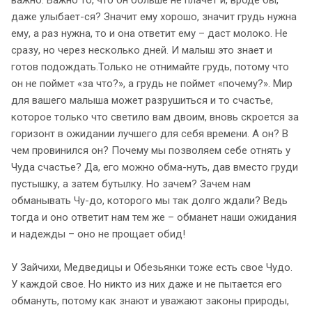
даже улыбает-ся? Значит ему хорошо, значит грудь нужна
ему, а раз нужна, то и она ответит ему – даст молоко. Не
сразу, но через несколько дней. И малыш это знает и
готов подождать.Только не отнимайте грудь, потому что
он не поймет «за что?», а грудь не поймет «почему?». Мир
для вашего малыша может разрушиться и то счастье,
которое только что светило вам двоим, вновь скроется за
горизонт в ожидании лучшего для себя времени. А он? В
чем провинился он? Почему мы позволяем себе отнять у
Чуда счастье? Да, его можно обма-нуть, дав вместо груди
пустышку, а затем бутылку. Но зачем? Зачем нам
обманывать Чу-до, которого мы так долго ждали? Ведь
тогда и оно ответит нам тем же – обманет наши ожидания
и надежды – оно не прощает обид!
У Зайчихи, Медведицы и Обезьянки тоже есть свое Чудо.
У каждой свое. Но никто из них даже и не пытается его
обмануть, потому как знают и уважают законы природы,