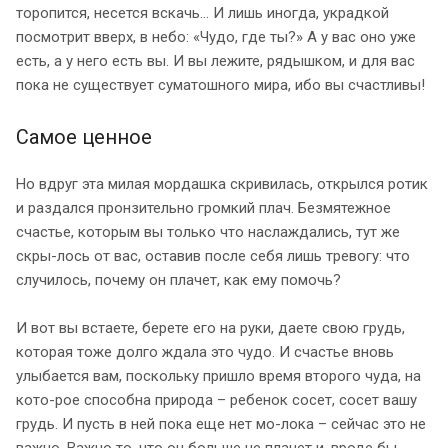
торопится, несется вскачь… И лишь иногда, украдкой
посмотрит вверх, в небо: «Чудо, где ты?» А у вас оно уже
есть, а у него есть вы. И вы лежите, рядышком, и для вас
пока не существует суматошного мира, ибо вы счастливы!
Самое ценное
Но вдруг эта милая мордашка скривилась, открылся ротик
и раздался пронзительно громкий плач. Безмятежное
счастье, которым вы только что наслаждались, тут же
скры-лось от вас, оставив после себя лишь тревогу: что
случилось, почему он плачет, как ему помочь?
И вот вы встаете, берете его на руки, даете свою грудь,
которая тоже долго ждала это чудо. И счастье вновь
улыбается вам, поскольку пришло время второго чуда, на
кото-рое способна природа – ребенок сосет, сосет вашу
грудь. И пусть в ней пока еще нет мо-лока – сейчас это не
важно. Важно то, что он больше не плачет и, вроде бы,