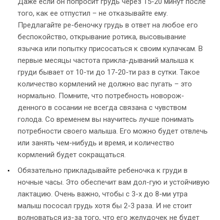
Даже если он попросит грудь через 15-20 минут после
того, как ее отпустил – не отказывайте ему.
Предлагайте ре-беночку грудь в ответ на любое его
беспокойство, открывание ротика, высовывание
язычка или попытку присосаться к своим кулачкам. В
первые месяцы частота прикла-дываний малыша к
груди бывает от 10-ти до 17-20-ти раз в сутки. Такое
количество кормлений не должно вас пугать – это
нормально. Помните, что потребность новорож-
денного в сосании не всегда связана с чувством
голода. Со временем вы научитесь лучше понимать
потребности своего малыша. Его можно будет отвлечь
или занять чем-нибудь и время, и количество
кормлений будет сокращаться.
Обязательно прикладывайте ребеночка к груди в
ночные часы. Это обеспечит вам дол-гую и устойчивую
лактацию. Очень важно, чтобы с 3-х до 8-ми утра
малыш пососал грудь хотя бы 2-3 раза. И не стоит
волноваться из-за того, что его желудочек не будет