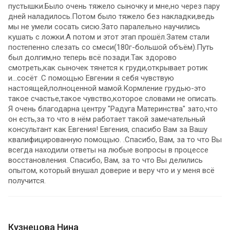
пустышки.Было очень тяжело сыночку и мне,но через пару
дней наладилось.Потом было тяжело без накладки,ведь
мы не умели сосать сисю.Зато паралельно научились
кушать с ложки.А потом и этот этап прошёл.Затем стали
постепенно слезать со смеси(180г-большой объём).Путь
был долгим,но теперь всё позади.Так здорово
смотреть,как сыночек тянется к груди,открывает ротик
и...сосёт .С помощью Евгении я себя чувствую
настоящей,полноценной мамой.Кормление грудью-это
такое счастье,такое чувство,которое словами не описать.
Я очень благодарна центру "Радуга Материнства" зато,что
он есть,за то что в нём работает такой замечательный
консультант как Евгения! Евгения, спасибо Вам за Вашу
квалифицированную помощью. .Спасибо, Вам, за то что Вы
всегда находили ответы на любые вопросы в процессе
восстановления. Спасибо, Вам, за то что Вы делились
опытом, который внушал доверие и веру что и у меня всё
получится.
Кузнецова Нина