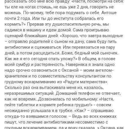
рассказать обо мне всю правду: «Настя, посмотри на себя:
ты еле на ногах стоишь, не ешь уже 2 дня, говорить не
можешь. По-моему, тебе пора подумать о себе. Антоше
почти 2 года. Или ты до института собралась его
кормить?» Прервав эту душеспасительную речь, мы
садимся в машину и едем домой. Сама проигрываю
сценарий ближайших дней: «Хорошо, что завтра выходные
– отправлю родителей с сыном на дачу, сама буду пить
антибиотики и сцеживаться. Или перевязаться на пару
дней, а потом расцедиться…Боже, бедный мой сыночек.
Как же я его сегодня спать уложу?» В общем, в голове
моей сумбур и растерянность. Наверняка я знала одно:
надо срочно созвониться с Оксаной – моим ангелом-
хранителем и по совместительству консультантом по
грудному вскармливанию из «Радуги материнства».
Сколько раз она вытаскивала меня из, казалось,
неразрешимых ситуаций. Домашний телефон не отвечает,
как не вовремя…Дозвонилась по мобильному: «Настя,
пейте таблетки и кормите ребенка грудью!» - совсем
неожиданно услышала я в трубке. «Как? – спрашиваю
откуда-то взявшимся голосом. – Ведь во всех книжках
пишут, что лечение антибиотиками несовместимо с
грудным вскармливанием, да и врач сказала…» Оксана, как