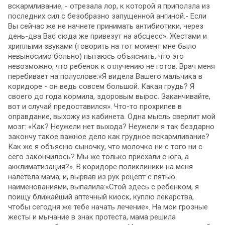
вскармливание, - отрезала лор, к которой я приползла из
последних сил с безобразно запущенной ангиной.- Если
Вы сейчас же не начнете принимать антибиотики, через
день-два Вас сюда же привезут на абсцесс». Жестами и
хриплыми звуками (говорить на тот момент мне было
невыносимо больно) пытаюсь объяснить, что это
невозможно, что ребенок к отлучению не готов. Врач меня
перебивает на полуслове:«Я видела Вашего мальчика в
коридоре - он ведь совсем большой. Какая грудь? Я
своего до года кормила, здоровым вырос. Заканчивайте,
вот и случай предоставился». Что-то прохрипев в
оправдание, выхожу из кабинета. Одна мысль сверлит мой
мозг: «Как? Неужели нет выхода? Неужели я так бездарно
закончу такое важное дело как грудное вскармливание?
Как же я объясню сыночку, что молочко ни с того ни с
сего закончилось? Мы же только приехали с юга, а
акклиматизация?». В коридоре поликлиники на меня
налетела мама, и, вырвав из рук рецепт с пятью
наименованиями, выпалила:«Стой здесь с ребенком, я
поищу ближайший аптечный киоск, куплю лекарства,
чтобы сегодня же тебе начать лечение». На мои грозные
жесты и мычание в знак протеста, мама решила