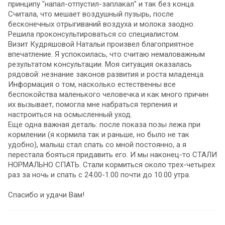
принципу "напал-отпустил-заплакал" и так без конца.
Считала, что мешает воздушный пузырь, после
бесконечных отрыгиваний воздуха и молока заодно.
Решила проконсультироваться со специалистом.
Визит Кудряшовой Натальи произвел благоприятное
впечатление. Я успокоилась, что считаю немаловажным
результатом консультации. Моя ситуация оказалась
рядовой: незнание законов развития и роста младенца.
Информация о том, насколько естественны все
беспокойства маленького человечка и как много причин
их вызывает, помогла мне набраться терпения и
настроиться на осмысленный уход.
Еще одна важная деталь: после показа позы лежа при
кормлении (я кормила так и раньше, но было не так
удобно), малыш стал спать со мной постоянно, а я
перестала бояться придавить его. И мы наконец-то СТАЛИ
НОРМАЛЬНО СПАТЬ. Стали кормиться около трех-четырех
раз за ночь и спать с 24.00-1.00 почти до 10.00 утра.
Спасибо и удачи Вам!