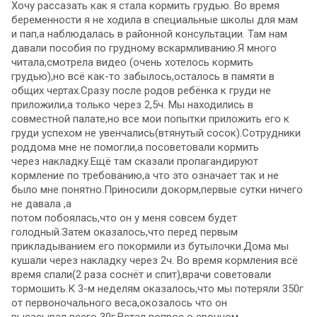
Хочу рассазать как я стала кормить грудью. Во время
беременности я не ходила в специальные школы для мам
и пап,а наблюдалась в районной консультации. Там нам
давали пособия по грудному вскармливанию.Я много
читала,смотрела видео (очень хотелось кормить
грудью),но всё как-то забылось,осталось в памяти в
общих чертах.Сразу после родов ребёнка к груди не
приложили,а только через 2,5ч. Мы находились в
совместной палате,но все мои попытки приложить его к
груди успехом не увенчались(втянутый сосок).Сотрудники
роддома мне не помогли,а посоветовали кормить
через накладку.Ещё там сказали пропагандируют
кормление по требованию,а что это означает так и не
было мне понятно.Приносили докорм,первые сутки ничего
не давала ,а
потом побоялась,что он у меня совсем будет
голодный.Затем оказалось,что перед первым
прикладыванием его покормили из бутылочки.Дома мы
кушали через накладку через 2ч. Во время кормления всё
время спали(2 раза соснёт и спит),врачи советовали
тормошить.К 3-м неделям оказалось,что мы потеряли 350г
от первоночального веса,окозалось что он
высасывал всего 30г.Встал вопрос о срочном