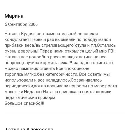
Марина
5 Сентября 2006
Наташа Кудряшова-замечательный человек и
консультант.Первый раз вызывали по поводу малой
прибавки веса,"выстреливающего"стула и т.п.Остались
очень довольны!Перед нами открылся целый мир ГВ!
Наташа все подробно рассказала,ответила на все
вопросы,научила кормить лежа!!!-за одно только это
можно памятник ставить.Все спокойно,не
торопясь,мягко,без категоричности. Все советы мы
использовали и все наладилось.Созванивались
периодически,когда возникали вопросы по мере роста
малышки.Недавно Наташа приезжала опять,вводили
педагогический прикорм.
Большое спасибо!!!
Татьяна Алексеева