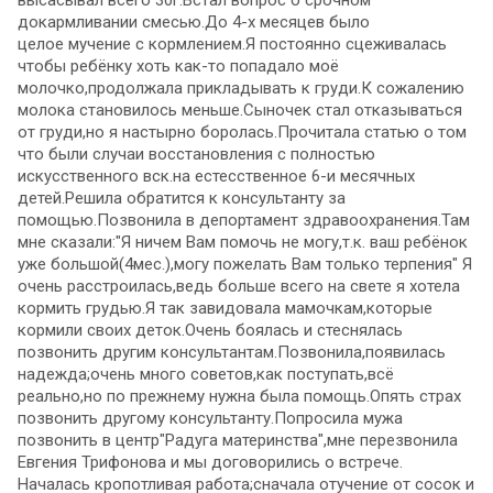
докармливании смесью.До 4-х месяцев было
целое мучение с кормлением.Я постоянно сцеживалась
чтобы ребёнку хоть как-то попадало моё
молочко,продолжала прикладывать к груди.К сожалению
молока становилось меньше.Сыночек стал отказываться
от груди,но я настырно боролась.Прочитала статью о том
что были случаи восстановления с полностью
искусственного вск.на естесственное 6-и месячных
детей.Решила обратится к консультанту за
помощью.Позвонила в депортамент здравоохранения.Там
мне сказали:"Я ничем Вам помочь не могу,т.к. ваш ребёнок
уже большой(4мес.),могу пожелать Вам только терпения" Я
очень расстроилась,ведь больше всего на свете я хотела
кормить грудью.Я так завидовала мамочкам,которые
кормили своих деток.Очень боялась и стеснялась
позвонить другим консультантам.Позвонила,появилась
надежда;очень много советов,как поступать,всё
реально,но по прежнему нужна была помощь.Опять страх
позвонить другому консультанту.Попросила мужа
позвонить в центр"Радуга материнства",мне перезвонила
Евгения Трифонова и мы договорились о встрече.
Началась кропотливая работа;сначала отучение от сосок и