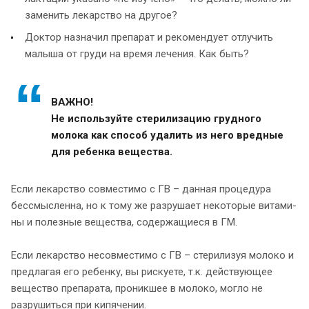
заменить лекарство на другое?
Доктор назначил препарат и рекомендует отлучить
малыша от груди на время лечения. Как быть?
ВАЖНО!
Не используйте сте­ри­ли­зацию грудного
молока как способ удалить из него вредные
для ребенка вещества.
Если лекарство совместимо с ГВ – данная процедура
бессмысленна, но к тому же разрушает некоторые ви­та­ми­
ны и полезные вещества, содержащиеся в ГМ.
Если лекарство не­сов­ме­сти­мо с ГВ – стерилизуя молоко и
предлагая его ребенку, вы рискуете, т.к. действующее
вещество препарата, про­ник­шее в молоко, могло не
разрушиться при кипячении.